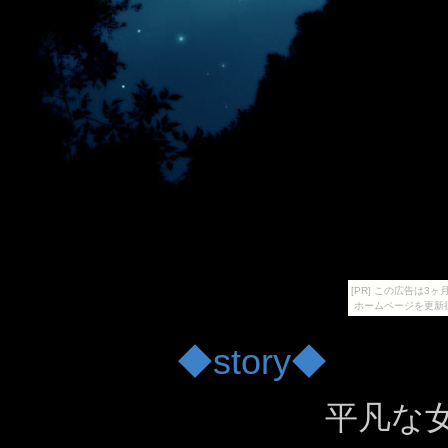
[PR] この広告は
ホームページを更新
◆story◆
平凡な