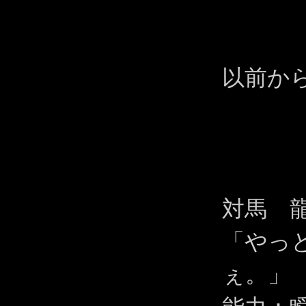
以前か
対馬 
「やっ
ぇ。」