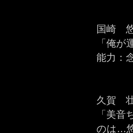
国崎 
「俺が
能力：
久賀 
「美音
のは…