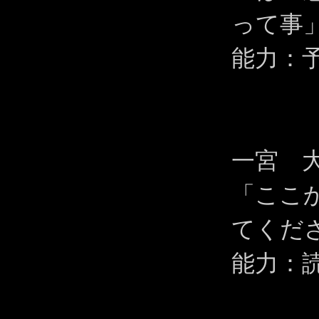
って事
能力：
一宮 
「ここ
てくだ
能力：