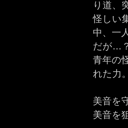
り道、
怪しい
中、一
だが…
青年の
れた力
美音を
美音を