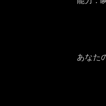
能力：
あなた